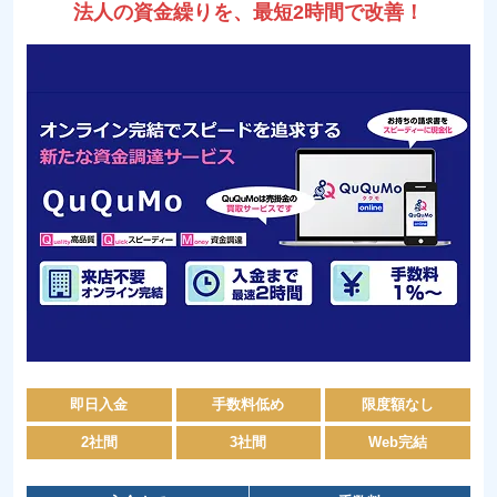
法人の資金繰りを、最短2時間で改善！
即日入金
手数料低め
限度額なし
2社間
3社間
Web完結