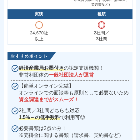
契約書など）
実績
種類
24,670社
2社間／
以上
3社間
経済産業局お墨付き
の認定支援機関！
非営利団体の
一般社団法人が運営
【簡単オンライン完結】
オンラインでの面談等も原則として必要ないため
資金調達までがスムーズ！
2社間／3社間どちらも対応
1.5%～の低手数料
で利用可◎
必要書類は2点のみ！
※売掛金に関する書類（請求書、契約書など）