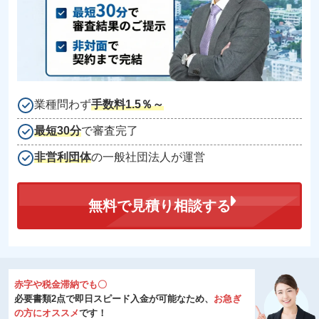
業種問わず
手数料1.5％～
最短30分
で審査完了
非営利団体
の一般社団法人が運営
無料で見積り相談する
赤字や税金滞納でも〇
必要書類2点で即日スピード入金が可能なため、
お急ぎ
の方にオススメ
です！