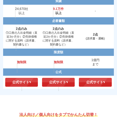
実績
24,670社
9.1万件
‐
以上
以上
必要書類
2点のみ
2点のみ
①口座の入出金明細（直
①口座の入出金明細（直
2点
近3か月分）②売掛債権
近2か月分）②売掛債権
(請求書・通帳)
に関する資料（請求書、
に関する資料（請求書、
契約書など）
契約書など）
限度額
1億円
無制限
無制限
まで
公式
公式サイト
公式サイト
公式サイト
法人向け／個人向けをタブでかんたん切替！