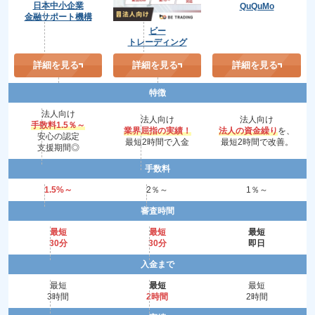
日本中小企業
QuQuMo
金融サポート機構
ビー
トレーディング
詳細を見る
詳細を見る
詳細を見る
特徴
法人向け
法人向け
法人向け
手数料1.5％～
業界屈指の実績！
法人の資金繰り
を、
安心の認定
最短2時間で入金
最短2時間で改善。
支援期間◎
手数料
1.5%～
2％～
1％～
審査時間
最短
最短
最短
30分
30分
即日
入金まで
最短
最短
最短
3時間
2時間
2時間