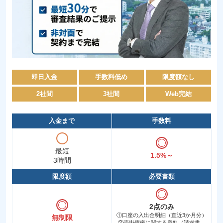
即日入金
手数料低め
限度額なし
2社間
3社間
Web完結
入金まで
手数料
最短
1.5%～
3時間
限度額
必要書類
2点のみ
①口座の入出金明細（直近3か月分）
無制限
②売掛債権に関する資料（請求書、