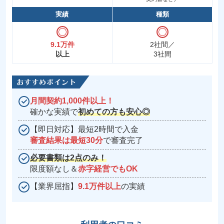
実績
種類
9.1万件
2社間／
以上
3社間
月間契約1,000件以上！
確かな実績で
初めての方も安心◎
【即日対応】最短2時間で入金
審査結果は最短30分
で審査完了
必要書類は2点のみ！
限度額なし＆
赤字経営でもOK
【業界屈指】
9.1万件以上
の実績