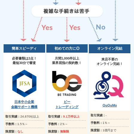
簡単スピーディ
初めての方に◎
オンライン完結
必要書類は2点！
月間1,000件以上
来店不要の
最短30分で審査
業界屈指の契約数！
オンライン完結！
日本中小企業
ビー
QuQuMo
金融サポート機構
トレーディング
取引実績：
‐
取引実績：
24,670社以上
取引実績：
9.1万件以上
手数料：
1％～
手数料：
1.5％～
手数料：
2％～
限度額：
1億円まで
限度額：
なし
限度額：
無制限