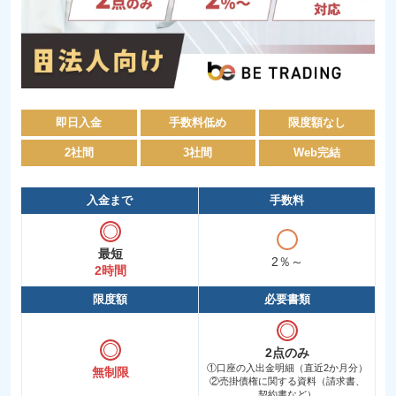
即日入金
手数料低め
限度額なし
2社間
3社間
Web完結
入金まで
手数料
最短
2％～
2時間
限度額
必要書類
2点のみ
①口座の入出金明細（直近2か月分）
無制限
②売掛債権に関する資料（請求書、
契約書など）