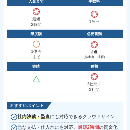
入金まで
手数料
最短
1％～
2時間
限度額
必要書類
1億円
2点
まで
(請求書・通帳)
実績
種類
2社間／
‐
3社間
社内決裁・監査
にも対応できるクラウドサイン
急な支払・仕入れにも対応。
最短2時間
の資金化