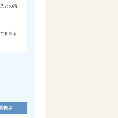
引先との請
えて担当者
柔軟さ