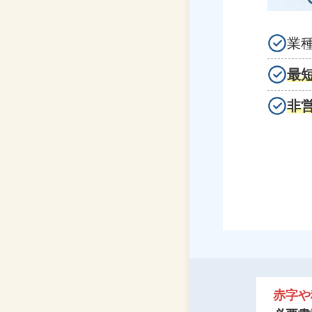
業
最短
非
赤字や