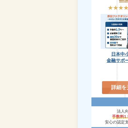
日本中
金融サポ
詳細を
法人
手数料1
安心の認定