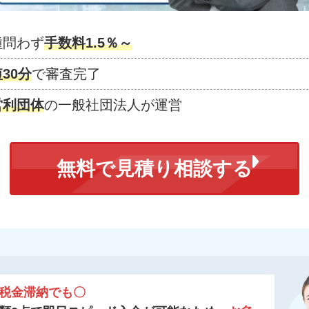
種問わず
手数料1.5％～
30分
で審査完了
営利団体
の一般社団法人が運営
無料で見積り相談する
税金滞納でも〇