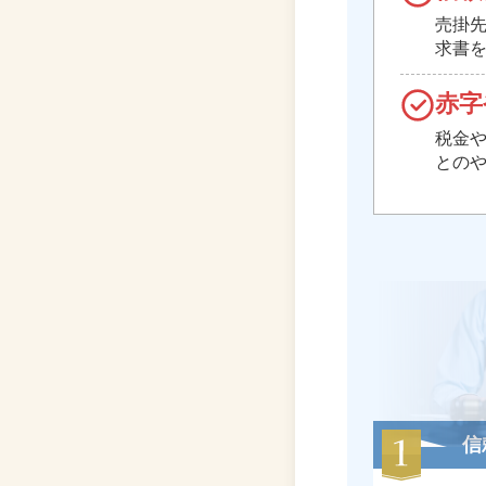
売掛
求書
赤字
税金
との
信