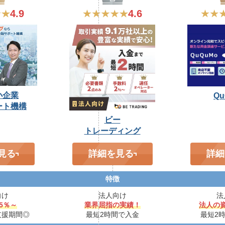
4.9
4.6
小企業
Qu
ート機構
ビー
トレーディング
見る
詳細を見る
詳細
特徴
向け
法人向け
法
.5％～
業界屈指の実績！
法人の
支援期間◎
最短2時間で入金
最短2