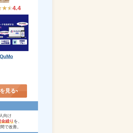
4.4
QuMo
を見る
人向け
資金繰り
を、
時間で改善。